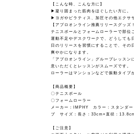
【こんな時、こんな方に】
▶凝り固まった筋肉をほぐしたい方に。
▶ヨガやピラティス、加圧その他エクサ
【アプロオンライン推薦リリースグッズ
テニスボールとフォームローラーで部位
運動不足やデスクワークで、どうしても
日のリリースを習慣にすることで、その
爽やかになります。
「アプロオンライン」グループレッスン
意いただくとレッスンがスムーズです。
ローラーはマンションなどで振動タイプ
【商品概要】
〇テニスボール
〇フォームローラー
メーカー：IMPHY カラー：スタンダード
ブ サイズ：長さ：33cm×直径：13.8c
【ご注意】